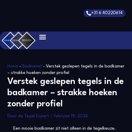
Ga
Bericht
naar
navigatie
+31 6 40220614
de
inhoud
Home
-
Badkamer
-
Verstek geslepen tegels in de badkamer
– strakke hoeken zonder profiel
Verstek geslepen tegels in de
badkamer – strakke hoeken
zonder profiel
Door
de Tegel Expert
/
februari 19, 2026
Een mooie badkamer zit niet alleen in de tegelkeuze.